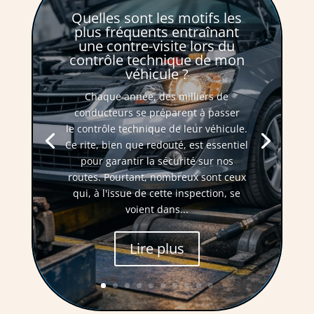
Quelles sont les motifs les
plus fréquents entraînant
une contre-visite lors du
contrôle technique de mon
véhicule ?
Chaque année, des milliers de
conducteurs se préparent à passer
le contrôle technique de leur véhicule.
Ce rite, bien que redouté, est essentiel
pour garantir la sécurité sur nos
routes. Pourtant, nombreux sont ceux
qui, à l'issue de cette inspection, se
voient dans...
Lire plus