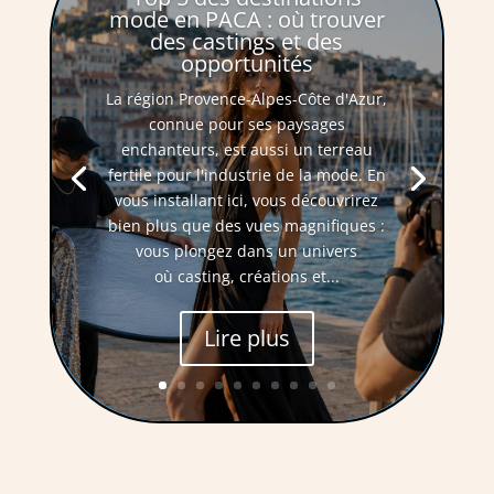
mode en PACA : où trouver
des castings et des
opportunités
La région Provence-Alpes-Côte d'Azur,
connue pour ses paysages
enchanteurs, est aussi un terreau
fertile pour l'industrie de la mode. En
vous installant ici, vous découvrirez
bien plus que des vues magnifiques :
vous plongez dans un univers
où casting, créations et...
Lire plus