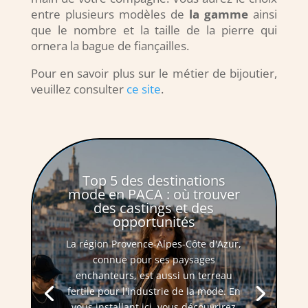
entre plusieurs modèles de
la gamme
ainsi
que le nombre et la taille de la pierre qui
ornera la bague de fiançailles.
Pour en savoir plus sur le métier de bijoutier,
veuillez consulter
ce site
.
Top 5 des destinations
mode en PACA : où trouver
des castings et des
opportunités
La région Provence-Alpes-Côte d'Azur,
connue pour ses paysages
enchanteurs, est aussi un terreau
fertile pour l'industrie de la mode. En
vous installant ici, vous découvrirez