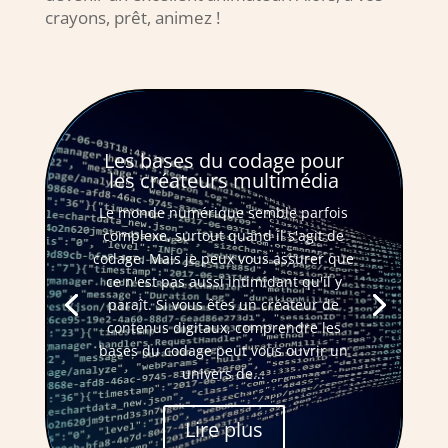
crayons, prêt, animez !
Les bases du codage pour
les créateurs multimédia
Le monde numérique semble parfois
complexe, surtout quand il s'agit de
codage. Mais je peux vous assurer que
ce n'est pas aussi intimidant qu'il y
paraît. Si vous êtes un créateur de
contenus digitaux, comprendre les
bases du codage peut vous ouvrir un
univers de...
Lire plus