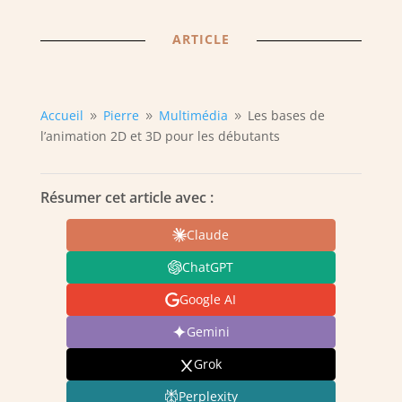
ARTICLE
Accueil
Pierre
Multimédia
Les bases de
9
9
9
l’animation 2D et 3D pour les débutants
Résumer cet article avec :
Claude
ChatGPT
Google AI
Gemini
Grok
Perplexity