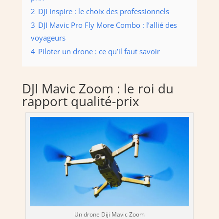
2
DJI Inspire : le choix des professionnels
3
DJI Mavic Pro Fly More Combo : l’allié des
voyageurs
4
Piloter un drone : ce qu’il faut savoir
DJI Mavic Zoom : le roi du
rapport qualité-prix
Un drone Diji Mavic Zoom