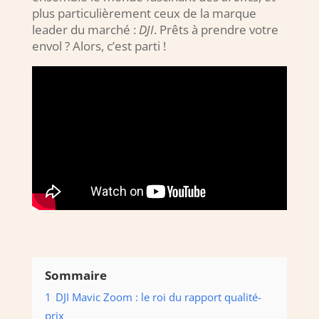
plus particulièrement ceux de la marque
leader du marché :
DJI
. Prêts à prendre votre
envol ? Alors, c’est parti !
Sommaire
1
DJI Mavic Zoom : le roi du rapport qualité-
prix