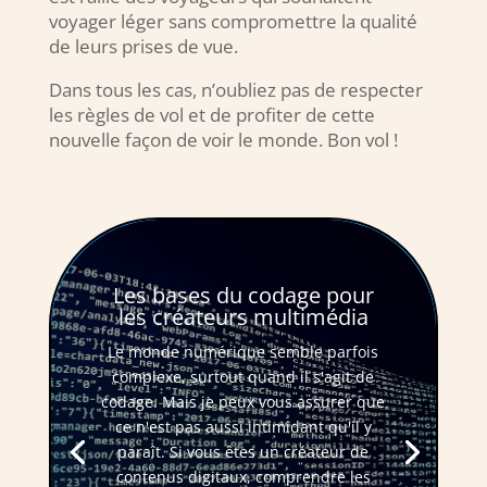
voyager léger sans compromettre la qualité
de leurs prises de vue.
Dans tous les cas, n’oubliez pas de respecter
les règles de vol et de profiter de cette
nouvelle façon de voir le monde. Bon vol !
Les bases du codage pour
les créateurs multimédia
Le monde numérique semble parfois
complexe, surtout quand il s'agit de
codage. Mais je peux vous assurer que
ce n'est pas aussi intimidant qu'il y
paraît. Si vous êtes un créateur de
contenus digitaux, comprendre les