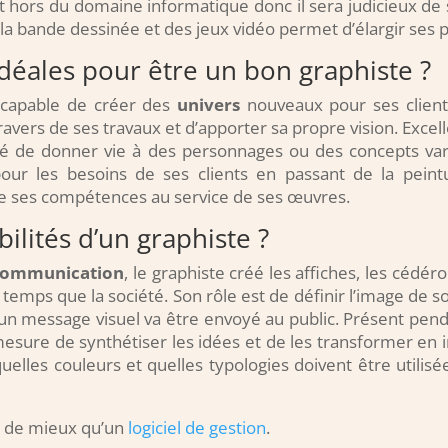
t hors du domaine informatique donc il sera judicieux de
 la bande dessinée et des jeux vidéo permet d’élargir ses 
idéales pour être un bon graphiste ?
t capable de créer des
univers
nouveaux pour ses clien
ravers de ses travaux et d’apporter sa propre vision. Excelle
cité de donner vie à des personnages ou des concepts va
 pour les besoins de ses clients en passant de la pein
ttre ses compétences au service de ses œuvres.
ilités d’un graphiste ?
communication
, le graphiste créé les affiches, les cédé
emps que la société. Son rôle est de définir l’image de s
qu’un message visuel va être envoyé au public. Présent pen
esure de synthétiser les idées et de les transformer en i
quelles couleurs et quelles typologies doivent être utilis
ien de mieux qu’un
logiciel de gestion
.