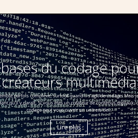
 bases du codage pour
créateurs multimédia
ble parfois complexe, surtout quand il s'agit de codage. Mais j
idant qu'il y paraît. Si vous êtes un créateur de contenus digitaux
codage peut vous ouvrir un univers de...
Lire plus