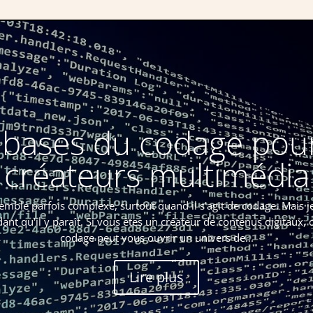
 bases du codage pour
créateurs multimédia
ble parfois complexe, surtout quand il s'agit de codage. Mais j
idant qu'il y paraît. Si vous êtes un créateur de contenus digitaux
codage peut vous ouvrir un univers de...
Lire plus