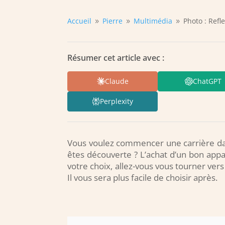
Accueil
Pierre
Multimédia
Photo : Refl
9
9
9
Résumer cet article avec :
Claude
ChatGPT
Perplexity
Vous voulez commencer une carrière dan
êtes découverte ? L’achat d’un bon appar
votre choix, allez-vous vous tourner vers
Il vous sera plus facile de choisir après.