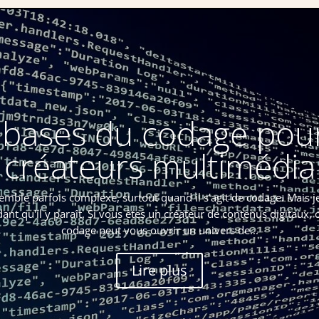
 bases du codage pour
créateurs multimédia
ble parfois complexe, surtout quand il s'agit de codage. Mais j
idant qu'il y paraît. Si vous êtes un créateur de contenus digitaux
codage peut vous ouvrir un univers de...
Lire plus