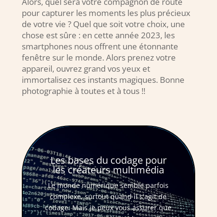
Alors, quel sera votre compagnon de route
pour capturer les moments les plus précieux
de votre vie ? Quel que soit votre choix, une
chose est sûre : en cette année 2023, les
smartphones nous offrent une étonnante
fenêtre sur le monde. Alors prenez votre
appareil, ouvrez grand vos yeux et
immortalisez ces instants magiques. Bonne
photographie à toutes et à tous !!
Les bases du codage pour
les créateurs multimédia
Le monde numérique semble parfois
complexe, surtout quand il s'agit de
codage. Mais je peux vous assurer que