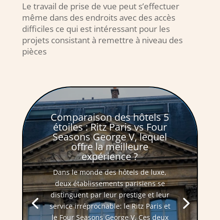
Le travail de prise de vue peut s’effectuer
même dans des endroits avec des accès
difficiles ce qui est intéressant pour les
projets consistant à remettre à niveau des
pièces
Comparaison des hôtels 5
étoiles : Ritz Paris vs Four
Seasons George V, lequel
offre la meilleure
expérience ?
Dans le monde des hôtels de luxe,
deux établissements parisiens se
distinguent par leur prestige et leur
service irréprochable: le Ritz Paris et
le Four Seasons George V. Ces deux