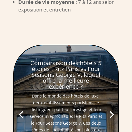
Durée de vie moyenne
:
7 à 12 ans selon
exposition et entretien
Comparaison des hôtels 5
étoiles : Ritz Paris vs Four
Seasons George V, lequel
offre la meilleure
expérience ?
Dans le monde des hôtels de luxe,
deux établissements parisiens se
distinguent par leur prestige et leur
service irréprochable: le Ritz Paris et
le Four Seasons George V. Ces deux
icônes de l'hospitalité sont plus que