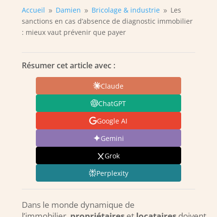
Accueil
Damien
Bricolage & industrie
Les
9
9
9
sanctions en cas d’absence de diagnostic immobilier
: mieux vaut prévenir que payer
Résumer cet article avec :
Claude
ChatGPT
Google AI
Gemini
Grok
Perplexity
Dans le monde dynamique de
l’immobilier,
propriétaires
et
locataires
doivent