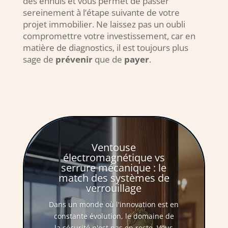
des ennuis et vous permet de passer
sereinement à l’étape suivante de votre
projet immobilier. Ne laissez pas un oubli
compromettre votre investissement, car en
matière de diagnostics, il est toujours plus
sage de
prévenir
que de
payer
.
Ventouse
électromagnétique vs
serrure mécanique : le
match des systèmes de
verrouillage
Dans un monde où l'innovation est en
constante évolution, le domaine de
la sécurité n'est pas en reste. Vous