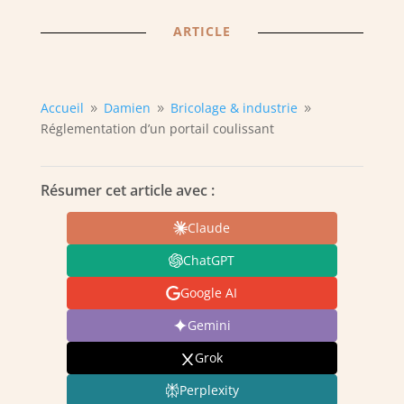
ARTICLE
Accueil
Damien
Bricolage & industrie
9
9
9
Réglementation d’un portail coulissant
Résumer cet article avec :
Claude
ChatGPT
Google AI
Gemini
Grok
Perplexity