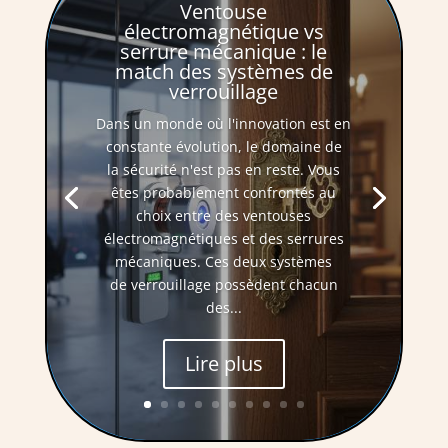
Ventouse
électromagnétique vs
serrure mécanique : le
match des systèmes de
verrouillage
Dans un monde où l'innovation est en
constante évolution, le domaine de
la sécurité n'est pas en reste. Vous
êtes probablement confrontés au
choix entre des ventouses
électromagnétiques et des serrures
mécaniques. Ces deux systèmes
de verrouillage possèdent chacun
des...
Lire plus