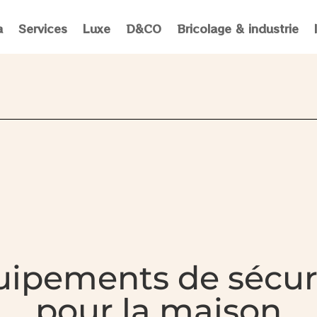
a
Services
Luxe
D&CO
Bricolage & industrie
uipements de sécuri
pour la maison