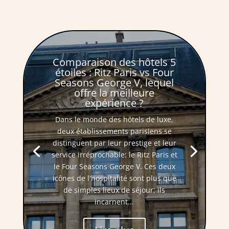
Comparaison des hôtels 5
étoiles : Ritz Paris vs Four
Seasons George V, lequel
offre la meilleure
expérience ?
Dans le monde des hôtels de luxe,
deux établissements parisiens se
distinguent par leur prestige et leur
service irréprochable: le Ritz Paris et
le Four Seasons George V. Ces deux
icônes de l'hospitalité sont plus que
de simples lieux de séjour; ils
incarnent...