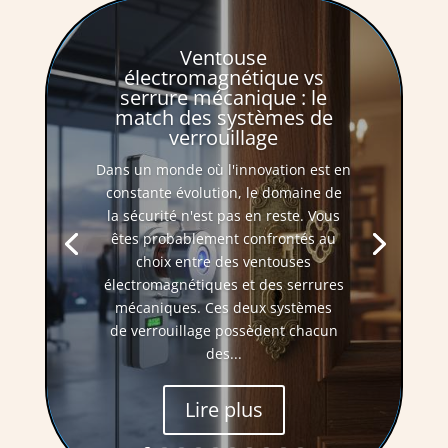
Ventouse
électromagnétique vs
serrure mécanique : le
match des systèmes de
verrouillage
Dans un monde où l'innovation est en
constante évolution, le domaine de
la sécurité n'est pas en reste. Vous
êtes probablement confrontés au
choix entre des ventouses
électromagnétiques et des serrures
mécaniques. Ces deux systèmes
de verrouillage possèdent chacun
des...
Lire plus